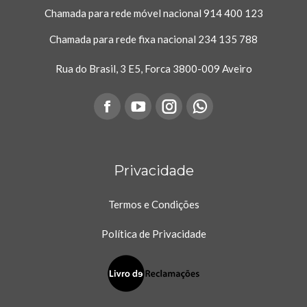
Chamada para rede móvel nacional
914 400 123
Chamada para rede fixa nacional
234 135 788
Rua do Brasil, 3 E5, Forca 3800-009 Aveiro
on:
Facebook
YouTube
Instagram
Whatsapp
page
page
page
page
opens
Privacidade
opens
opens
opens
in
in
in
in
Termos e Condições
new
new
new
new
Política de Privacidade
window
window
window
window