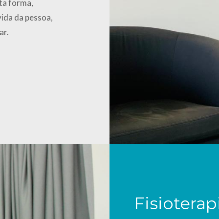
ta forma,
vida da pessoa,
ar.
Fisioterap