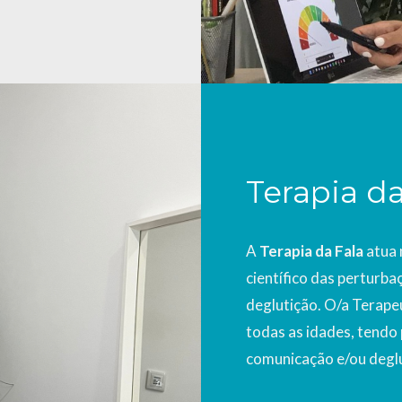
Terapia da
A
Terapia da Fala
atua 
científico das perturb
deglutição. O/a Terapeu
todas as idades, tendo 
comunicação e/ou deglu