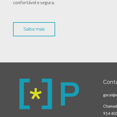
confortável e segura.
Saiba mais
Cont
geral@e
Chamada
914 40