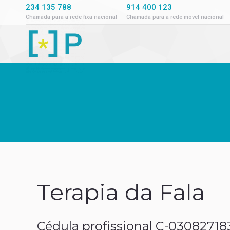
234 135 788
914 400 123
Chamada para a rede fixa nacional
Chamada para a rede móvel nacional
Terapia da Fala
Cédula profissional C-03082718