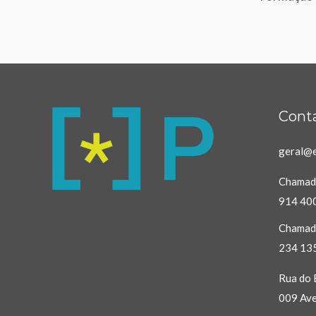
Cont
geral@e
Chamada
914 40
Chamada
234 13
Rua do B
009 Ave