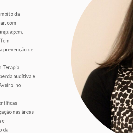
âmbito da
lar, com
Linguagem,
. Tem
a prevenção de
em Terapia
perda auditiva e
Aveiro, no
ntíficas
gação nas áreas
 e
o da