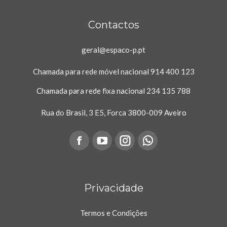
Contactos
geral@espaco-p.pt
Chamada para rede móvel nacional
914 400 123
Chamada para rede fixa nacional
234 135 788
Rua do Brasil, 3 E5, Forca 3800-009 Aveiro
on:
Facebook
YouTube
Instagram
Whatsapp
page
page
page
page
opens
Privacidade
opens
opens
opens
in
in
in
in
Termos e Condições