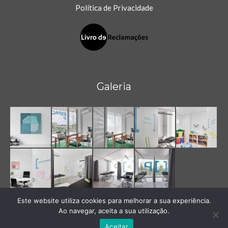
new
new
new
new
Política de Privacidade
window
window
window
window
Galeria
Este website utiliza cookies para melhorar a sua experiência.
Ao navegar, aceita a sua utilização.
Aceitar