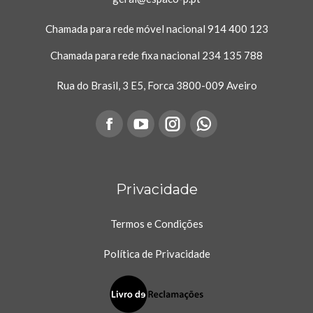
Chamada para rede móvel nacional
914 400 123
Chamada para rede fixa nacional
234 135 788
Rua do Brasil, 3 E5, Forca 3800-009 Aveiro
on:
Facebook
YouTube
Instagram
Whatsapp
page
page
page
page
opens
Privacidade
opens
opens
opens
in
in
in
in
Termos e Condições
new
new
new
new
Política de Privacidade
window
window
window
window