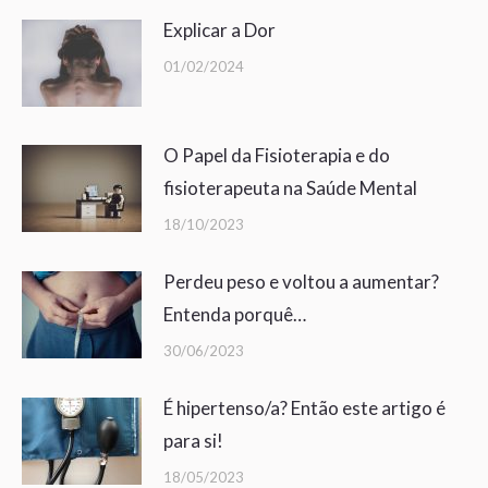
Explicar a Dor
01/02/2024
O Papel da Fisioterapia e do
fisioterapeuta na Saúde Mental
18/10/2023
Perdeu peso e voltou a aumentar?
Entenda porquê…
30/06/2023
É hipertenso/a? Então este artigo é
para si!
18/05/2023