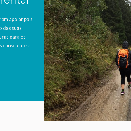
rental
ram apoiar pais
o das suas
uras para os
s consciente e