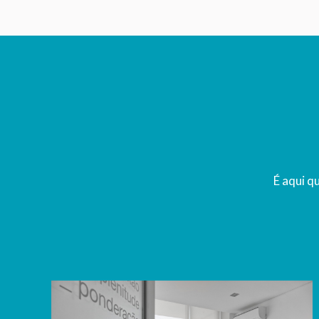
É aqui q